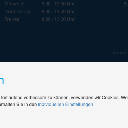
Mittwoch
8.00 - 19.00 Uhr
B
Donnerstag
8.00 - 19.00 Uhr
Freitag
8.00 - 13.00 Uhr
© 2019 - 
n
 fortlaufend verbessern zu können, verwenden wir Cookies. We
erhalten Sie in den
individuellen Einstellungen