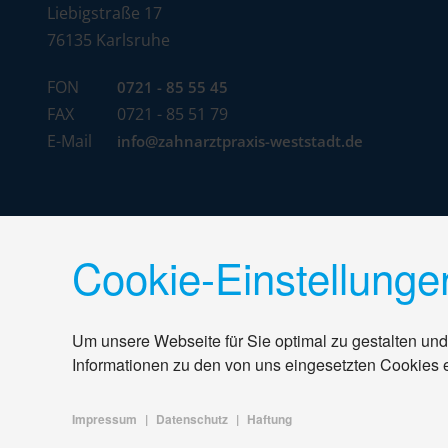
Liebigstraße 17
76135 Karlsruhe
FON
0721 - 85 55 45
FAX
0721 - 85 51 79
E-Mail
info@zahnarztpraxis-weststadt.de
Cookie-Einstellunge
Um unsere Webseite für Sie optimal zu gestalten und
Informationen zu den von uns eingesetzten Cookies 
Impressum
|
Datenschutz
|
Haftung