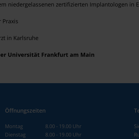
m niedergelassenen zertifizierten Implantologen in E
 Praxis
zt in Karlsruhe
der Universität Frankfurt am Main
Öffnungszeiten
T
Montag
8.00 - 19.00 Uhr
S
Dienstag
8.00 - 19.00 Uhr
R